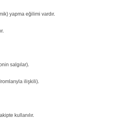
mik) yapma eğilimi vardır.
r.
nin salgılar).
omlarıyla ilişkili).
kipte kullanılır.