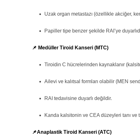
Uzak organ metastazı (özellikle akciğer, ke
Papiller tipe benzer şekilde RAI’ye duyarlıdı
📌 Medüller Tiroid Kanseri (MTC)
Tiroidin C hücrelerinden kaynaklanır (kalsito
Ailevi ve kalıtsal formları olabilir (MEN sendr
RAI tedavisine duyarlı değildir.
Kanda kalsitonin ve CEA düzeyleri tanı ve ta
📌Anaplastik Tiroid Kanseri (ATC)