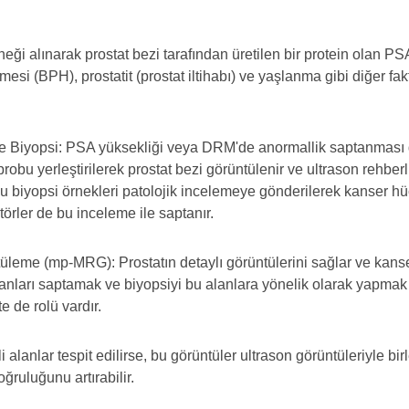
neği alınarak prostat bezi tarafından üretilen bir protein olan P
yümesi (BPH), prostatit (prostat iltihabı) ve yaşlanma gibi diğer f
de Biyopsi: PSA yüksekliği veya DRM'de anormallik saptanması
robu yerleştirilerek prostat bezi görüntülenir ve ultrason rehberli
u biyopsi örnekleri patolojik incelemeye gönderilerek kanser hücre
törler de bu inceleme ile saptanır.
eme (mp-MRG): Prostatın detaylı görüntülerini sağlar ve kanse
 alanları saptamak ve biyopsiyi bu alanlara yönelik olarak yapma
e de rolü vardır.
nlar tespit edilirse, bu görüntüler ultrason görüntüleriyle birl
oğruluğunu artırabilir.