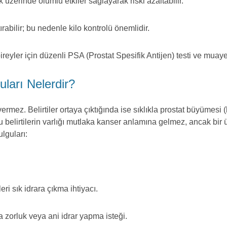
 üzerinde olumlu etkiler sağlayarak riski azaltabilir.
tırabilir; bu nedenle kilo kontrolü önemlidir.
bireyler için düzenli PSA (Prostat Spesifik Antijen) testi ve muay
uları Nelerdir?
vermez. Belirtiler ortaya çıktığında ise sıklıkla prostat büyümesi
u belirtilerin varlığı mutlaka kanser anlamına gelmez, ancak bir 
ulguları:
eri sık idrara çıkma ihtiyacı.
a zorluk veya ani idrar yapma isteği.