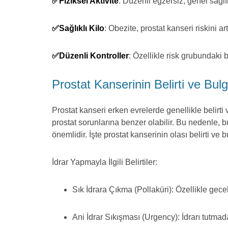
✅Fiziksel Aktivite
: Düzenli egzersiz, genel sağlık
✅Sağlıklı Kilo
: Obezite, prostat kanseri riskini ar
✅Düzenli Kontroller
: Özellikle risk grubundaki 
Prostat Kanserinin Belirti ve Bulg
Prostat kanseri erken evrelerde genellikle belirti 
prostat sorunlarına benzer olabilir. Bu nedenle, b
önemlidir. İşte prostat kanserinin olası belirti ve b
İdrar Yapmayla İlgili Belirtiler:
Sık İdrara Çıkma (Pollaküri): Özellikle gecel
Ani İdrar Sıkışması (Urgency): İdrarı tutmad