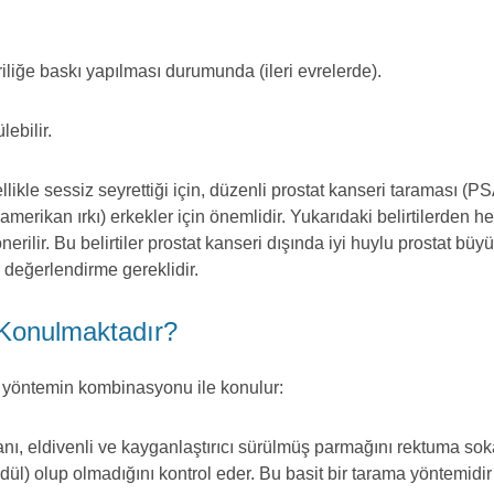
ğe baskı yapılması durumunda (ileri evrelerde).
lebilir.
kle sessiz seyrettiği için, düzenli prostat kanseri taraması (PSA 
roamerikan ırkı) erkekler için önemlidir. Yukarıdaki belirtilerden
ilir. Bu belirtiler prostat kanseri dışında iyi huylu prostat bü
n değerlendirme gereklidir.
 Konulmaktadır?
klı yöntemin kombinasyonu ile konulur:
nı, eldivenli ve kayganlaştırıcı sürülmüş parmağını rektuma sok
nodül) olup olmadığını kontrol eder. Bu basit bir tarama yöntemid