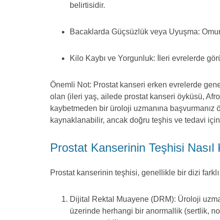
belirtisidir.
Bacaklarda Güçsüzlük veya Uyuşma: Omurili
Kilo Kaybı ve Yorgunluk: İleri evrelerde görü
Önemli Not: Prostat kanseri erken evrelerde genelli
olan (ileri yaş, ailede prostat kanseri öyküsü, Af
kaybetmeden bir üroloji uzmanına başvurmanız öner
kaynaklanabilir, ancak doğru teşhis ve tedavi içi
Prostat Kanserinin Teşhisi Nasıl
Prostat kanserinin teşhisi, genellikle bir dizi far
Dijital Rektal Muayene (DRM): Üroloji uzma
üzerinde herhangi bir anormallik (sertlik, 