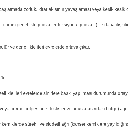
 başlatmada zorluk, idrar akışının yavaşlaması veya kesik kesik 
durum genellikle prostat enfeksiyonu (prostatit) ile daha ilişki
lür ve genellikle ileri evrelerde ortaya çıkar.
ür.
llikle ileri evrelerde sinirlere baskı yapılması durumunda ortaya
 veya perine bölgesinde (testisler ve anüs arasındaki bölge) ağrı 
r kemiklerde sürekli ve şiddetli ağrı (kanser kemiklere yayıldığınd