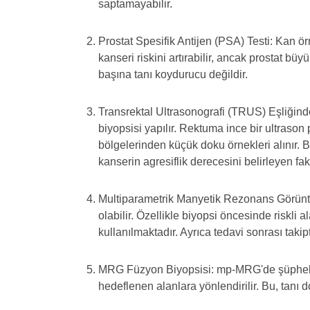
saptamayabilir.
Prostat Spesifik Antijen (PSA) Testi: Kan ör
kanseri riskini artırabilir, ancak prostat bü
başına tanı koydurucu değildir.
Transrektal Ultrasonografi (TRUS) Eşliğin
biyopsisi yapılır. Rektuma ince bir ultrason p
bölgelerinden küçük doku örnekleri alınır. B
kanserin agresiflik derecesini belirleyen fak
Multiparametrik Manyetik Rezonans Görüntül
olabilir. Özellikle biyopsi öncesinde riskli
kullanılmaktadır. Ayrıca tedavi sonrası takipt
MRG Füzyon Biyopsisi: mp-MRG'de şüpheli ala
hedeflenen alanlara yönlendirilir. Bu, tanı d