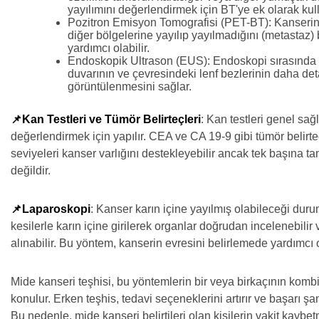
yayılımını değerlendirmek için BT'ye ek olarak kulla
Pozitron Emisyon Tomografisi (PET-BT): Kanseri
diğer bölgelerine yayılıp yayılmadığını (metastaz)
yardımcı olabilir.
Endoskopik Ultrason (EUS): Endoskopi sırasında
duvarının ve çevresindeki lenf bezlerinin daha det
görüntülenmesini sağlar.
📌Kan Testleri ve Tümör Belirteçleri
: Kan testleri genel sa
değerlendirmek için yapılır. CEA ve CA 19-9 gibi tümör belirte
seviyeleri kanser varlığını destekleyebilir ancak tek başına t
değildir.
📌Laparoskopi
: Kanser karın içine yayılmış olabileceği dur
kesilerle karın içine girilerek organlar doğrudan incelenebilir 
alınabilir. Bu yöntem, kanserin evresini belirlemede yardımcı o
Mide kanseri teşhisi, bu yöntemlerin bir veya birkaçının komb
konulur. Erken teşhis, tedavi seçeneklerini artırır ve başarı şan
Bu nedenle, mide kanseri belirtileri olan kişilerin vakit kaybe