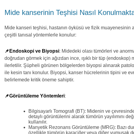
Mide kanserinin Teşhisi Nasıl Konulmakta
Mide kanseri teşhisi, hastanın öyküsü ve fizik muayenesinin 
çeşitli tanısal yöntemlerle konulur:
📌Endoskopi ve Biyopsi
: Midedeki olası tümörleri ve anorma
doğrudan görmek için ağızdan ince, ışıklı bir tüp (endoskop)
ilerletilir. Şüpheli görünen bölgelerden biyopsi alınarak patol
ile kesin tanı konulur. Biyopsi, kanser hücrelerinin tipini ve ev
belirlemede kritik öneme sahiptir.
📌Görüntüleme Yöntemleri
:
Bilgisayarlı Tomografi (BT): Midenin ve çevresinde
detaylı görüntülerini alarak tümörün yayılımını d
kullanılır.
Manyetik Rezonans Görüntüleme (MRG): Bazı du
özellikle tümörün karaciğer veya diğer yumuşak d