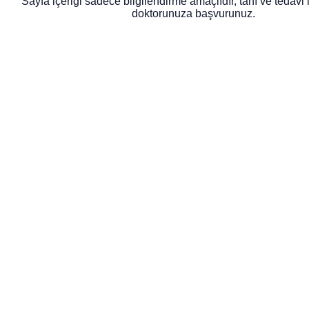
Sayfa içeriği sadece bilgilendirme amaçlıdır, tanı ve tedavi 
doktorunuza başvurunuz.