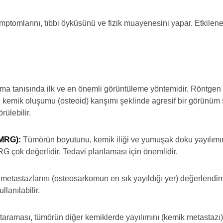
ptomlarını, tıbbi öyküsünü ve fizik muayenesini yapar. Etkilenen b
a tanısında ilk ve en önemli görüntüleme yöntemidir. Röntgen fi
ni kemik oluşumu (osteoid) karışımı şeklinde agresif bir görünü
rülebilir.
MRG):
Tümörün boyutunu, kemik iliği ve yumuşak doku yayılımını
RG çok değerlidir. Tedavi planlaması için önemlidir.
metastazlarını (osteosarkomun en sık yayıldığı yer) değerlendi
lanılabilir.
raması, tümörün diğer kemiklerde yayılımını (kemik metastazı) a