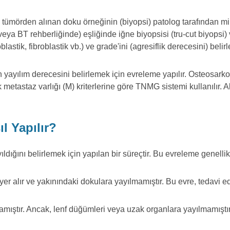
 tümörden alınan doku örneğinin (biyopsi) patolog tarafından m
eya BT rehberliğinde) eşliğinde iğne biyopsisi (tru-cut biyopsi) v
lastik, fibroblastik vb.) ve grade'ini (agresiflik derecesini) belir
 yayılım derecesini belirlemek için evreleme yapılır. Osteosar
 metastaz varlığı (M) kriterlerine göre TNMG sistemi kullanılır. 
l Yapılır?
ğını belirlemek için yapılan bir süreçtir. Bu evreleme genellikle 
yer alır ve yakınındaki dokulara yayılmamıştır. Bu evre, tedavi e
amıştır. Ancak, lenf düğümleri veya uzak organlara yayılmamıştır