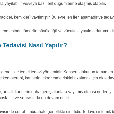
a yayılabilir ve/veya bazı lenf düğümlerine ulaşmış olabilir.
raciğer, kemikler) yayılmıştır. Bu evre, en ileri aşamadır ve teda
lirlenmesinde tümörün büyüklüğü ve vücuttaki yayılma durumu d
Tedavisi Nasıl Yapılır?
 genellikle temel tedavi yöntemidir. Kanserli dokunun tamamen ç
kemoterapi, kanserin tekrar etme riskini azaltmak için ek tedavi 
lir, ancak kanserin daha geniş alanlara yayılmış olması nedeniy
şlatılır ve sonrasında da devam edilir.
isinde cerrahi müdahale genellikle sınırlıdır. Tedavi, sistemik t