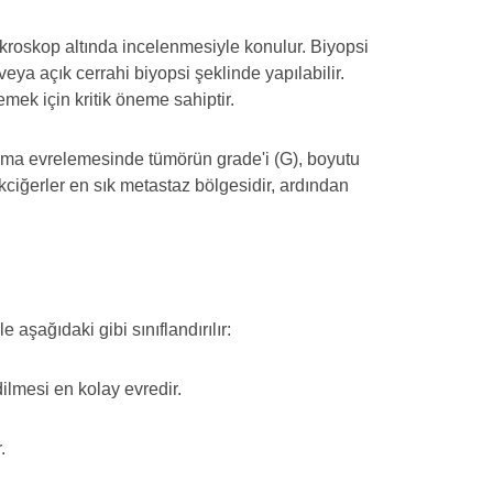
ikroskop altında incelenmesiyle konulur. Biyopsi
eya açık cerrahi biyopsi şeklinde yapılabilir.
lemek için kritik öneme sahiptir.
koma evrelemesinde tümörün grade'i (G), boyutu
Akciğerler en sık metastaz bölgesidir, ardından
aşağıdaki gibi sınıflandırılır:
dilmesi en kolay evredir.
.