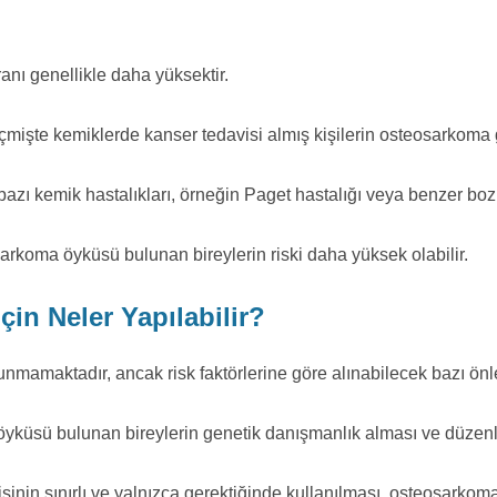
nı genellikle daha yüksektir.
mişte kemiklerde kanser tedavisi almış kişilerin osteosarkoma geli
zı kemik hastalıkları, örneğin Paget hastalığı veya benzer bozuklu
sarkoma öyküsü bulunan bireylerin riski daha yüksek olabilir.
n Neler Yapılabilir?
amaktadır, ancak risk faktörlerine göre alınabilecek bazı önle
 öyküsü bulunan bireylerin genetik danışmanlık alması ve düzenli 
inin sınırlı ve yalnızca gerektiğinde kullanılması, osteosarkoma r