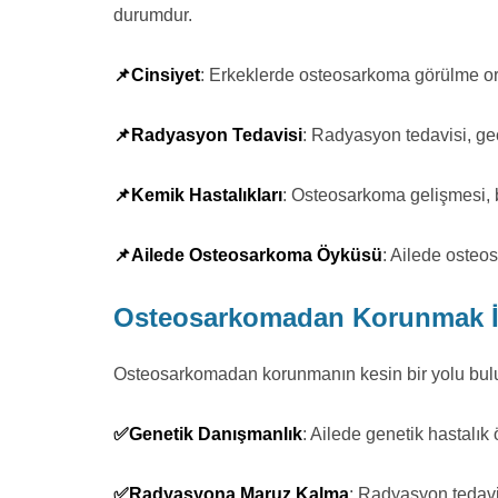
durumdur.
📌Cinsiyet
: Erkeklerde osteosarkoma görülme ora
📌Radyasyon Tedavisi
: Radyasyon tedavisi, geç
📌Kemik Hastalıkları
: Osteosarkoma gelişmesi, ba
📌Ailede Osteosarkoma Öyküsü
: Ailede osteo
Osteosarkomadan Korunmak İçi
Osteosarkomadan korunmanın kesin bir yolu bulunm
✅Genetik Danışmanlık
: Ailede genetik hastalık
✅Radyasyona Maruz Kalma
: Radyasyon tedavis