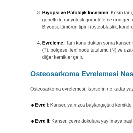
Biyopsi ve Patolojik İnceleme:
Kesin tanı,
genellikle radyolojik görüntüleme (röntgen v
Biyopsi, tümörün tipini (osteoblastik, kondrob
Evreleme:
Tanı konulduktan sonra kanserin
(T), bölgesel lenf nodu tutulumu (N) ve uzak
diğer kemikler gelir.
Osteosarkoma Evrelemesi Nası
Osteosarkoma evrelemesi, kanserin ne kadar yayıldı
🔸Evre I
: Kanser, yalnızca başlangıçtaki kemikte 
🔸Evre II
: Kanser, çevre dokulara yayılmaya başl