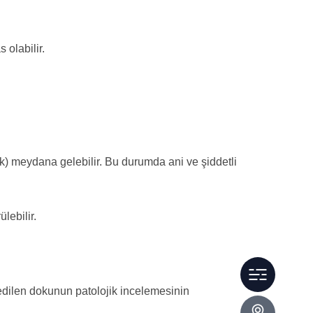
 olabilir.
rık) meydana gelebilir. Bu durumda ani ve şiddetli
lebilir.
Hakkım
e edilen dokunun patolojik incelemesinin
İletişim