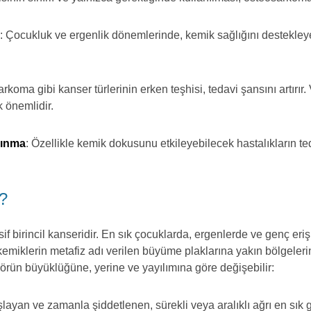
: Çocukluk ve ergenlik dönemlerinde, kemik sağlığını destekle
rkoma gibi kanser türlerinin erken teşhisi, tedavi şansını artırır. 
 önemlidir.
çınma
: Özellikle kemik dokusunu etkileyebilecek hastalıkların ted
?
irincil kanseridir. En sık çocuklarda, ergenlerde ve genç erişk
 kemiklerin metafiz adı verilen büyüme plaklarına yakın bölgeleri
ümörün büyüklüğüne, yerine ve yayılımına göre değişebilir:
ayan ve zamanla şiddetlenen, sürekli veya aralıklı ağrı en sık gör