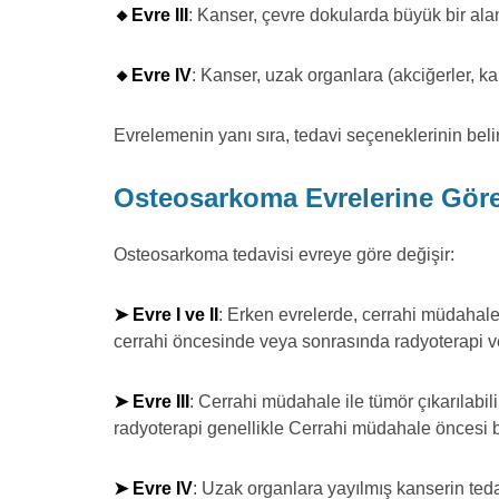
🔸Evre III
: Kanser, çevre dokularda büyük bir alan
🔸Evre IV
: Kanser, uzak organlara (akciğerler, ka
Evrelemenin yanı sıra, tedavi seçeneklerinin be
Osteosarkoma Evrelerine Göre 
Osteosarkoma tedavisi evreye göre değişir:
➤ Evre I ve II
: Erken evrelerde, cerrahi müdahale
cerrahi öncesinde veya sonrasında radyoterapi ve 
➤ Evre III
: Cerrahi müdahale ile tümör çıkarılabi
radyoterapi genellikle Cerrahi müdahale öncesi ba
➤ Evre IV
: Uzak organlara yayılmış kanserin tedav